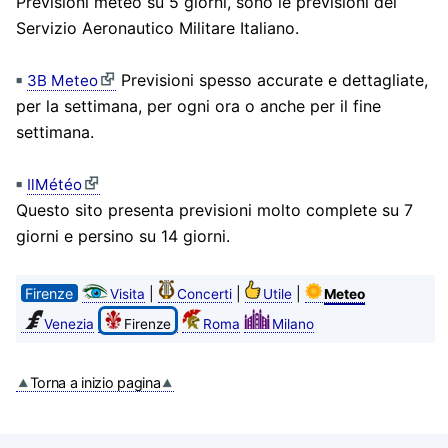
Previsioni meteo su 5 giorni, sono le previsioni del
Servizio Aeronautico Militare Italiano.
Previsioni spesso accurate e dettagliate,
3B Meteo
per la settimana, per ogni ora o anche per il fine
settimana.
IlMétéo
Questo sito presenta previsioni molto complete su 7
giorni e persino su 14 giorni.
Firenze
|
|
|
Visita
Concerti
Utile
Meteo
Venezia
Firenze
Roma
Milano
Torna a inizio pagina