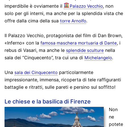
imperdibile è ovviamente il
, non
Palazzo Vecchio
solo per gli interni, ma anche per la splendida vista che
offre dalla cima della sua
.
torre Arnolfo
Il Palazzo Vecchio, protagonista del film di Dan Brown,
«Inferno» con la
, i
famosa maschera mortuaria di Dante
rebus di Vasari, ma anche le
nella
splendide sculture
sala dei “Cinquecento”, tra cui una di
.
Michelangelo
Una
particolarmente
sala dei Cinquecento
impressionante, immensa, ricoperta di tele raffiguranti
battaglie e ritratti, sulle pareti e persino sul soffitto!
Le chiese e la basilica di Firenze
Non
ne
potete