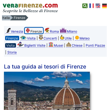
Italia
Firenze
Venezia
Firenze
Roma
Milano
Firenze
|
|
|
Visita
Concerti
Utile
Meteo
|
|
|
Visita
Biglietti Visite
Musei
Chiese
Ponti Piazze
|
Storia
La tua guida ai tesori di Firenze