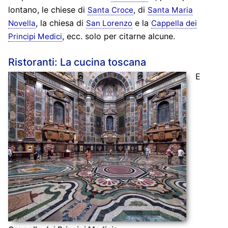
lontano, le chiese di
, di
Santa Croce
Santa Maria
, la chiesa di
e la
Novella
San Lorenzo
Cappella dei
, ecc. solo per citarne alcune.
Principi Medici
Ristoranti: La cucina toscana
E