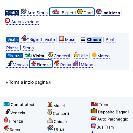
|
Trinità
Arte Storia
Biglietti
Orari
Indirizzo
Autorizzazione
|
|
|
Visita
Biglietti Visite
Musei
Chiese
Ponti
|
Piazze
Storia
Firenze
|
|
|
Visita
Concerti
Utile
Meteo
Venezia
Firenze
Roma
Milano
Torna a inizio pagina
Contattateci
Treno
Musei
Deposito Bagagli
Venezia
Concerti
Auto Parcheggio
Firenze
Chiese
Bus Tram
Uffizi
Roma