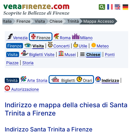
Italia
Firenze
Visita
Chiese
Trinità
Mappa Accesso
Venezia
Firenze
Roma
Milano
Firenze
|
|
|
Visita
Concerti
Utile
Meteo
|
|
|
Visita
Biglietti Visite
Musei
Chiese
Ponti
|
Piazze
Storia
|
Trinità
Arte Storia
Biglietti
Orari
Indirizzo
Autorizzazione
Indirizzo e mappa della chiesa di Santa
Trinita a Firenze
Indirizzo Santa Trinita a Firenze