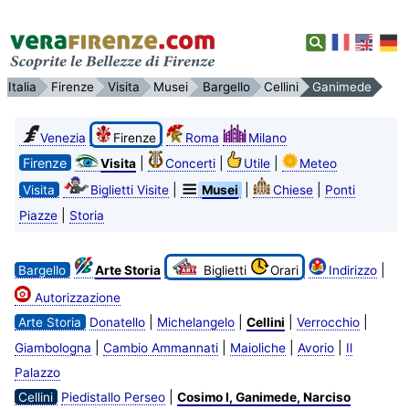
Italia
Firenze
Visita
Musei
Bargello
Cellini
Ganimede
Venezia
Firenze
Roma
Milano
Firenze
|
|
|
Visita
Concerti
Utile
Meteo
|
|
|
Visita
Biglietti Visite
Musei
Chiese
Ponti
|
Piazze
Storia
|
Bargello
Arte Storia
Biglietti
Orari
Indirizzo
Autorizzazione
|
|
|
|
Arte Storia
Donatello
Michelangelo
Cellini
Verrocchio
|
|
|
|
Giambologna
Cambio Ammannati
Maioliche
Avorio
Il
Palazzo
|
Cellini
Piedistallo Perseo
Cosimo I, Ganimede, Narciso