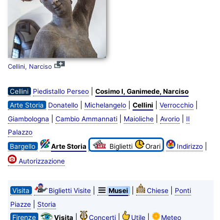
Cellini, Narciso
|
Cellini
Piedistallo Perseo
Cosimo I, Ganimede, Narciso
|
|
|
|
Arte Storia
Donatello
Michelangelo
Cellini
Verrocchio
|
|
|
|
Giambologna
Cambio Ammannati
Maioliche
Avorio
Il
Palazzo
|
Bargello
Arte Storia
Biglietti
Orari
Indirizzo
Autorizzazione
|
|
|
Visita
Biglietti Visite
Musei
Chiese
Ponti
|
Piazze
Storia
Firenze
|
|
|
Visita
Concerti
Utile
Meteo