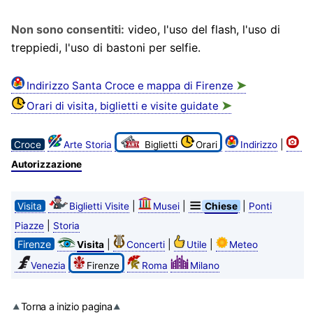
Non sono consentiti:
video, l'uso del flash, l'uso di
treppiedi, l'uso di bastoni per selfie.
➤
Indirizzo Santa Croce e mappa di Firenze
➤
Orari di visita, biglietti e visite guidate
|
Croce
Arte Storia
Biglietti
Orari
Indirizzo
Autorizzazione
|
|
|
Visita
Biglietti Visite
Musei
Chiese
Ponti
|
Piazze
Storia
Firenze
|
|
|
Visita
Concerti
Utile
Meteo
Venezia
Firenze
Roma
Milano
Torna a inizio pagina