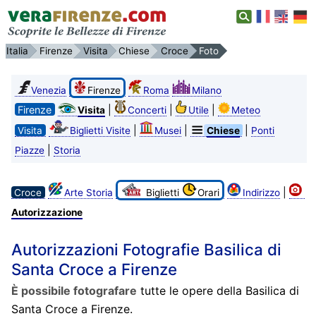
Italia
Firenze
Visita
Chiese
Croce
Foto
Venezia
Firenze
Roma
Milano
Firenze
|
|
|
Visita
Concerti
Utile
Meteo
|
|
|
Visita
Biglietti Visite
Musei
Chiese
Ponti
|
Piazze
Storia
|
Croce
Arte Storia
Biglietti
Orari
Indirizzo
Autorizzazione
Autorizzazioni Fotografie Basilica di
Santa Croce a Firenze
È possibile fotografare
tutte le opere della Basilica di
Santa Croce a Firenze.