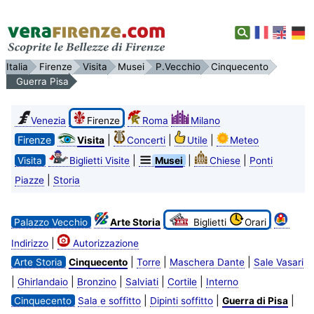
Italia
Firenze
Visita
Musei
P.Vecchio
Cinquecento
Guerra Pisa
Venezia
Firenze
Roma
Milano
Firenze
|
|
|
Visita
Concerti
Utile
Meteo
|
|
|
Visita
Biglietti Visite
Musei
Chiese
Ponti
|
Piazze
Storia
Palazzo Vecchio
Arte Storia
Biglietti
Orari
|
Indirizzo
Autorizzazione
|
|
|
Arte Storia
Cinquecento
Torre
Maschera Dante
Sale Vasari
|
|
|
|
|
Ghirlandaio
Bronzino
Salviati
Cortile
Interno
|
|
|
Cinquecento
Sala e soffitto
Dipinti soffitto
Guerra di Pisa