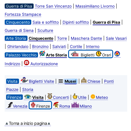
|
|
Guerra di Pisa
Torre San Vincenzo
Massimiliano Livorno
Fortezza Stampace
|
|
|
Cinquecento
Sala e soffitto
Dipinti soffitto
Guerra di Pisa
|
Guerra di Siena
Sculture
|
|
|
Arte Storia
Cinquecento
Torre
Maschera Dante
Sale Vasari
|
|
|
|
|
Ghirlandaio
Bronzino
Salviati
Cortile
Interno
Palazzo Vecchio
Arte Storia
Biglietti
Orari
|
Indirizzo
Autorizzazione
|
|
|
Visita
Biglietti Visite
Musei
Chiese
Ponti
|
Piazze
Storia
Firenze
|
|
|
Visita
Concerti
Utile
Meteo
Venezia
Firenze
Roma
Milano
Torna a inizio pagina